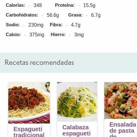
Calorías:
Proteína:
348
15.5g
Carbohidratos:
Grasa:
56.6g
6.7g
Sodio:
Fibra:
230mg
4.7g
Calcio:
Hierro:
375mg
3mg
Recetas recomendadas
Ensalada
Calabaza
Espagueti
de pasta
espagueti
tradicional
de