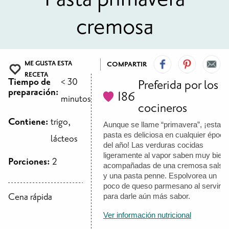
PARA LA MUJER
PARA EL BEBÉ
PARA LOS NIÑOS
ALIMENTOS Y RECETAS
cremosa
RECETAS
CÓMO COMPRAR LOS ALIMENTOS DE WIC
PAQUETES DE ALIMENTOS
TARJETA DE WIC DE TEXAS
WIC BENEFITS FOR YOUR BABY
CLASES
ME GUSTA ESTA
COMPARTIR
RECETA
Tiempo de
< 30
Preferida por los
NIÑOS
preparación:
186
minutos
cocineros
Contiene:
trigo,
LET’S CELEBRATE
LET’S READ!
LET’S COLOR
LET’S GROW!
LET'S PLAY!
LET’S DANCE!
LET’S COOK!
Aunque se llame “primavera”, ¡esta
HEALTH PARTNERS
pasta es deliciosa en cualquier época
lácteos
del año! Las verduras cocidas
ligeramente al vapor saben muy bien
Porciones:
2
BREASTFEEDING SERVICES
BREAST PUMPS
WIC LACTATION SUPPORT CENTERS & HOTLINES
BREASTFEEDING TRAINING FOR HEALTH-CARE PROVIDERS
NUTRITION AND REFERRALS
FORMULA PRESCRIPTIONS
INFANT FEEDING OPTIONS
PARTNER RESOURCES
TEXAS TEN STEP PROGRAM
acompañadas de una cremosa salsa
y una pasta penne. Espolvorea un
poco de queso parmesano al servir
Cena rápida
para darle aún más sabor.
Ver información nutricional