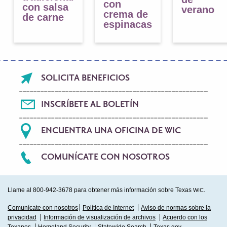
con
con salsa
verano
crema de
de carne
espinacas
Footer
SOLICITA BENEFICIOS
menu
INSCRÍBETE AL BOLETÍN
ENCUENTRA UNA OFICINA DE WIC
COMUNÍCATE CON NOSOTROS
Llame al 800-942-3678 para obtener más información sobre Texas
.
WIC
Sub
Comunícate con nosotros
Política de Internet
Aviso de normas sobre la
privacidad
Información de visualización de archivos
Acuerdo con los
Footer
Texanos
Homeland Security
Statewide Search
Texas.gov