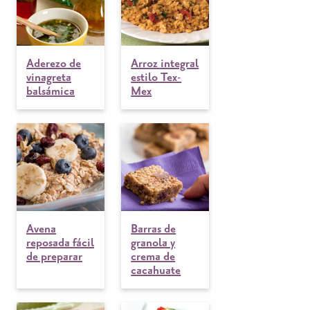
Aderezo de
Arroz integral
vinagreta
estilo Tex-
balsámica
Mex
Avena
Barras de
reposada fácil
granola y
de preparar
crema de
cacahuate