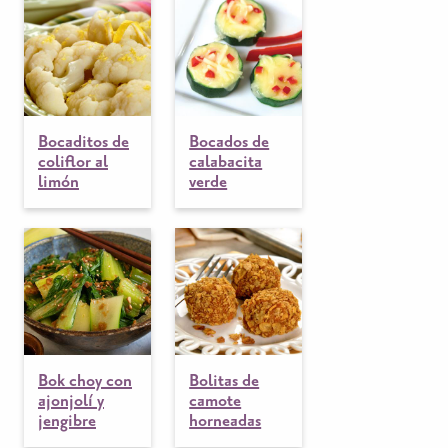
Bocaditos de
Bocados de
coliflor al
calabacita
limón
verde
Bok choy con
Bolitas de
ajonjolí y
camote
jengibre
horneadas