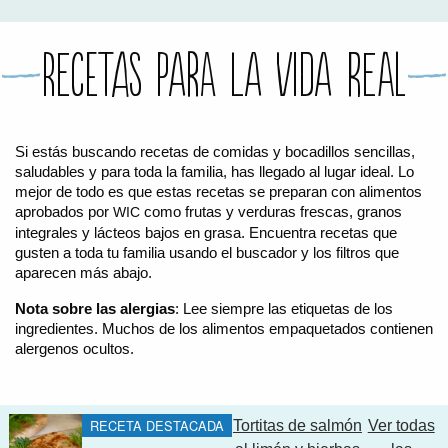
PARA LA MUJER
PARA EL BEBÉ
PARA LOS NIÑOS
ALIMENTOS Y RECETAS
Recetas para la vida real
RECETAS
CÓMO COMPRAR LOS ALIMENTOS DE WIC
PAQUETES DE ALIMENTOS
TARJETA DE WIC DE TEXAS
WIC BENEFITS FOR YOUR BABY
CLASES
Si estás buscando recetas de comidas y bocadillos sencillas,
saludables y para toda la familia, has llegado al lugar ideal. Lo
NIÑOS
mejor de todo es que estas recetas se preparan con alimentos
aprobados por
como frutas y verduras frescas, granos
WIC
integrales y lácteos bajos en grasa. Encuentra recetas que
LET’S CELEBRATE
LET’S READ!
LET’S COLOR
LET’S GROW!
LET'S PLAY!
LET’S DANCE!
LET’S COOK!
HEALTH PARTNERS
gusten a toda tu familia usando el buscador y los filtros que
aparecen más abajo.
Nota sobre las alergias
: Lee siempre las etiquetas de los
BREASTFEEDING SERVICES
BREAST PUMPS
WIC LACTATION SUPPORT CENTERS & HOTLINES
BREASTFEEDING TRAINING FOR HEALTH-CARE PROVIDERS
NUTRITION AND REFERRALS
FORMULA PRESCRIPTIONS
INFANT FEEDING OPTIONS
PARTNER RESOURCES
TEXAS TEN STEP PROGRAM
ingredientes. Muchos de los alimentos empaquetados contienen
alergenos ocultos.
RECETA DESTACADA
Tortitas de salmón
Ver todas